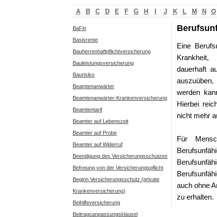
A
B
C
D
E
F
G
H
I
J
K
L
M
N
O
Berufsunf
BaFin
Basisrente
Eine Berufsu
Bauherrenhaftpflichtversicherung
Krankheit, 
Bauleistungsversicherung
dauerhaft a
Baurisiko
auszuüben, 
Beamtenanwärter
werden kann
Beamtenanwärter-Krankenversicherung
Hierbei rei
Beamtentarif
nicht mehr 
Beamter auf Lebenszeit
Beamter auf Probe
Für Mensch
Beamter auf Widerruf
Berufsun
Beendigung des Versicherungsschutzes
Berufsunf
Befreiung von der Versicherungspflicht
Berufsunfähi
Beginn Versicherungsschutz (private
auch ohne A
Krankenversicherung)
zu erhalten.
Beihilfeversicherung
Beitragsanpassungsklausel