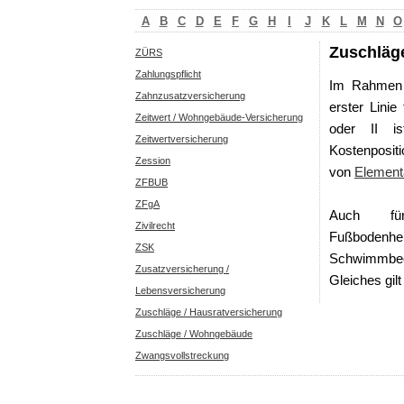
A
B
C
D
E
F
G
H
I
J
K
L
M
N
O
Zuschläg
ZÜRS
Zahlungspflicht
Im Rahmen
Zahnzusatzversicherung
erster Linie
Zeitwert / Wohngebäude-Versicherung
oder II i
Zeitwertversicherung
Kostenpositi
Zession
von
Element
ZFBUB
ZFgA
Auch für
Zivilrecht
Fußbodenh
ZSK
Schwimmbeck
Zusatzversicherung /
Gleiches gil
Lebensversicherung
Zuschläge / Hausratversicherung
Zuschläge / Wohngebäude
Zwangsvollstreckung