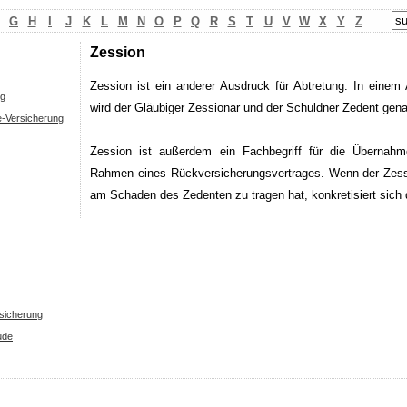
G
H
I
J
K
L
M
N
O
P
Q
R
S
T
U
V
W
X
Y
Z
Zession
Zession ist ein anderer Ausdruck für Abtretung. In einem
ng
wird der Gläubiger Zessionar und der Schuldner Zedent gena
e-Versicherung
Zession ist außerdem ein Fachbegriff für die Übernah
Rahmen eines Rückversicherungsvertrages. Wenn der Zessi
am Schaden des Zedenten zu tragen hat, konkretisiert sich 
sicherung
ude