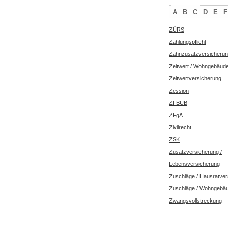
A
B
C
D
E
F
ZÜRS
Zahlungspflicht
Zahnzusatzversicheru
Zeitwert / Wohngebäud
Zeitwertversicherung
Zession
ZFBUB
ZFgA
Zivilrecht
ZSK
Zusatzversicherung /
Lebensversicherung
Zuschläge / Hausratver
Zuschläge / Wohngebä
Zwangsvollstreckung