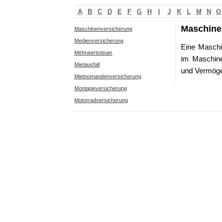
A
B
C
D
E
F
G
H
I
J
K
L
M
N
O
Maschine
Maschinenversicherung
Medienversicherung
Eine Maschin
Mehrwertsteuer
im Maschine
Mietausfall
und Vermög
Mietnomandenversicherung
Montageversicherung
Motorradversicherung