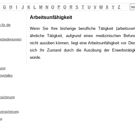
G
H
I
J
K
L
M
N
O
P
Q
R
S
T
U
V
W
X
Y
Z
Arbeitsunfähigkeit
für die
Wenn Sie Ihre bisherige berufliche Tätigkeit (arbeitsver
ähnliche Tätigkeit, aufgrund eines medizinischen Befu
ngsbedingungen
nicht ausüben können, liegt eine Arbeitsunfähigkeit vor. Di
sich Ihr Zustand durch die Ausübung der Erwerbstätigk
würde.
rung
ngsfalles
ersicherung
versicherung
ng