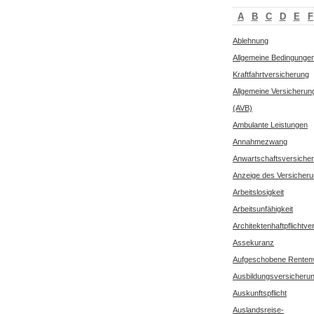
A
B
C
D
E
F
Ablehnung
Allgemeine Bedingungen 
Kraftfahrtversicherung
Allgemeine Versicheru
(AVB)
Ambulante Leistungen
Annahmezwang
Anwartschaftsversiche
Anzeige des Versicheru
Arbeitslosigkeit
Arbeitsunfähigkeit
Architektenhaftpflichtv
Assekuranz
Aufgeschobene Renten
Ausbildungsversicheru
Auskunftspflicht
Auslandsreise-